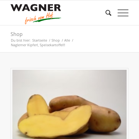
Shop
Du bist hier:
Startseite
/
Shop
/
Alle
/
Naglerner Kipferl, Speisekartoffel!!