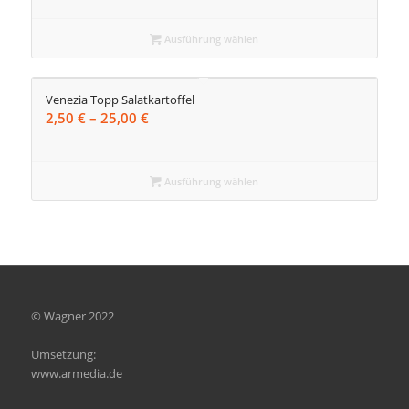
bis
45,00 €
Ausführung wählen
Venezia Topp Salatkartoffel
Preisspanne:
2,50
€
–
25,00
€
2,50 €
bis
25,00 €
Ausführung wählen
© Wagner 2022
Umsetzung:
www.armedia.de