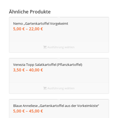
Ähnliche Produkte
Nemo „Gartenkartoffel Vorgekeimt
Preisspanne:
5,00
€
–
22,00
€
5,00 €
bis
22,00 €
Ausführung wählen
Venezia Topp Salatkartoffel (Pflanzkartoffel)
Preisspanne:
3,50
€
–
40,00
€
3,50 €
bis
40,00 €
Ausführung wählen
Blaue Anneliese „Gartenkartoffel aus der Vorkeimkiste“
Preisspanne:
5,00
€
–
45,00
€
5,00 €