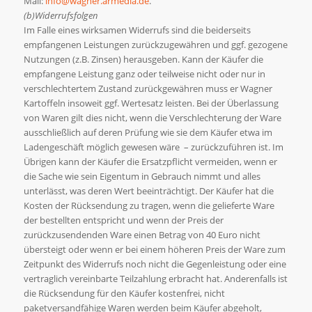
Mail:
info@wagner.armedia.de
.
(b)Widerrufsfolgen
Im Falle eines wirksamen Widerrufs sind die beiderseits
empfangenen Leistungen zurückzugewähren und ggf. gezogene
Nutzungen (z.B. Zinsen) herausgeben. Kann der Käufer die
empfangene Leistung ganz oder teilweise nicht oder nur in
verschlechtertem Zustand zurückgewähren muss er Wagner
Kartoffeln insoweit ggf. Wertesatz leisten. Bei der Überlassung
von Waren gilt dies nicht, wenn die Verschlechterung der Ware
ausschließlich auf deren Prüfung wie sie dem Käufer etwa im
Ladengeschäft möglich gewesen wäre – zurückzuführen ist. Im
Übrigen kann der Käufer die Ersatzpflicht vermeiden, wenn er
die Sache wie sein Eigentum in Gebrauch nimmt und alles
unterlässt, was deren Wert beeinträchtigt. Der Käufer hat die
Kosten der Rücksendung zu tragen, wenn die gelieferte Ware
der bestellten entspricht und wenn der Preis der
zurückzusendenden Ware einen Betrag von 40 Euro nicht
übersteigt oder wenn er bei einem höheren Preis der Ware zum
Zeitpunkt des Widerrufs noch nicht die Gegenleistung oder eine
vertraglich vereinbarte Teilzahlung erbracht hat. Anderenfalls ist
die Rücksendung für den Käufer kostenfrei, nicht
paketversandfähige Waren werden beim Käufer abgeholt,