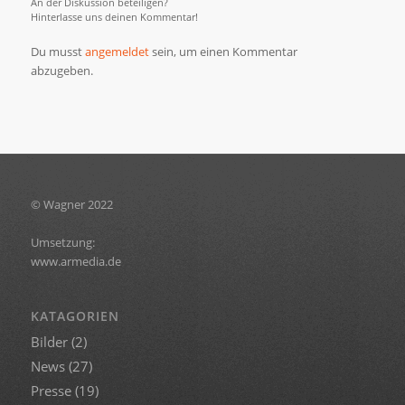
An der Diskussion beteiligen?
Hinterlasse uns deinen Kommentar!
Du musst
angemeldet
sein, um einen Kommentar
abzugeben.
© Wagner 2022
Umsetzung:
www.armedia.de
KATAGORIEN
Bilder
(2)
News
(27)
Presse
(19)