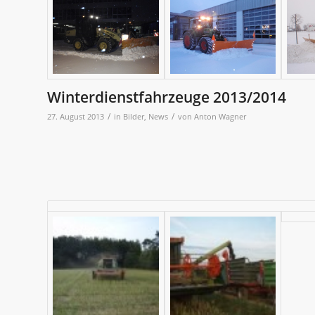
Winterdienstfahrzeuge 2013/2014
/
/
27. August 2013
in
Bilder
,
News
von
Anton Wagner