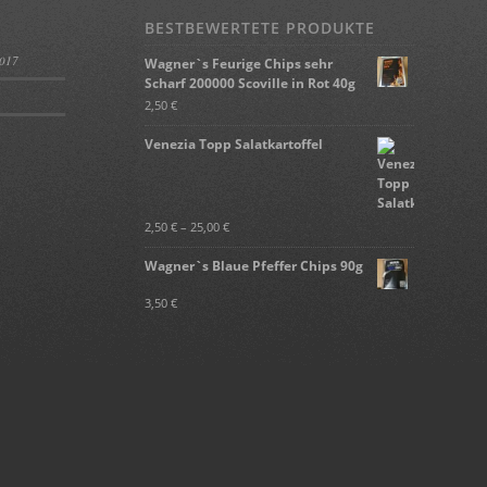
BESTBEWERTETE PRODUKTE
2017
Wagner`s Feurige Chips sehr
Scharf 200000 Scoville in Rot 40g
2,50
€
Venezia Topp Salatkartoffel
2,50
€
–
25,00
€
Wagner`s Blaue Pfeffer Chips 90g
3,50
€