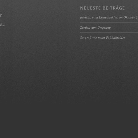
NEUESTE BEITRÄGE
um
Bericht, vom Erntedankfest im Oktober 
utz
Zurück zum Ursprung
So groß wie neun Fußballfelder