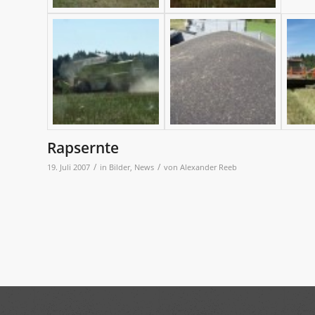
Rapsernte
/
/
19. Juli 2007
in
Bilder
,
News
von
Alexander Reeb