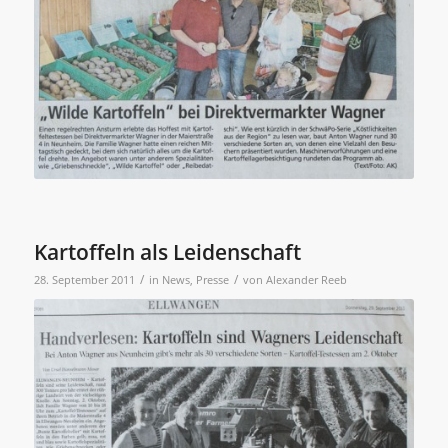
Kartoffeln als Leidenschaft
/
/
28. September 2011
in
News
,
Presse
von
Alexander Reeb