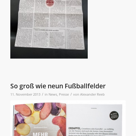
So groß wie neun Fußballfelder
/
/
11. November 2013
in
News
,
Presse
von
Alexander Reeb