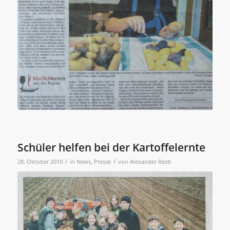
Schüler helfen bei der Kartoffelernte
/
/
28. Oktober 2010
in
News
,
Presse
von
Alexander Reeb