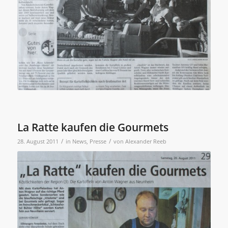
La Ratte kaufen die Gourmets
/
/
28. August 2011
in
News
,
Presse
von
Alexander Reeb