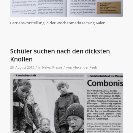
Betriebsvorstellung in der Wochenmarktzeitung Aalen.
Schüler suchen nach den dicksten
Knollen
/
/
28. August 2013
in
News
,
Presse
von
Alexander Reeb