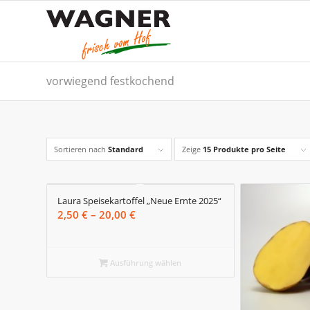
vorwiegend festkochend
Sortieren nach
Standard
Zeige
15 Produkte pro Seite
Laura Speisekartoffel „Neue Ernte 2025“
Preisspanne:
2,50
€
–
20,00
€
2,50 €
bis
20,00 €
Ausführung wählen