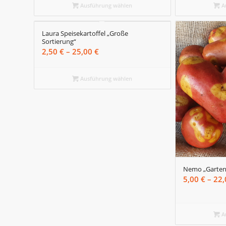
bis
Ausführung wählen
A
45,00 €
Laura Speisekartoffel „Große
Sortierung“
Preisspanne:
2,50
€
–
25,00
€
2,50 €
bis
Ausführung wählen
25,00 €
Nemo „Gartenk
5,00
€
–
22
A