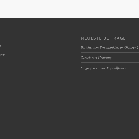
NEUESTE BEITRÄGE
um
Bericht, vom Erntedankfest im Oktober 
utz
Zurück zum Ursprung
So groß wie neun Fußballfelder