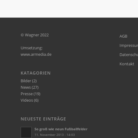
© Wagner 2022
AGB
Impress
Umsetzung:
www.armedia.de
Datensch
Kontakt
KATAGORIEN
Bilder
(2)
News
(27)
Presse
(19)
Videos
(6)
NEUESTE EINTRÄGE
So groß wie neun Fußballfelder
11. November 2013 - 14:03