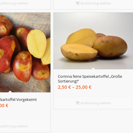
bis
42,00 €
usführung wählen
Ausführung wählen
45,00 €
Corinna feine Speisekartoffel „Große
Sortierung!“
Preisspanne:
2,50
€
–
25,00
€
2,50 €
artoffel Vorgekeimt
bis
Ausführung wählen
Preisspanne:
,00
€
25,00 €
5,00 €
bis
22,00 €
usführung wählen