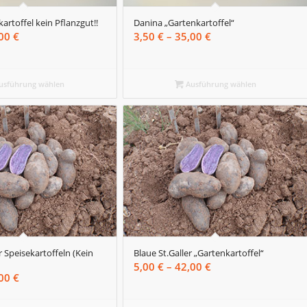
artoffel kein Pflanzgut!!
Danina „Gartenkartoffel“
Preisspanne:
Preisspanne:
,00
€
3,50
€
–
35,00
€
2,50 €
3,50 €
bis
bis
25,00 €
35,00 €
usführung wählen
Ausführung wählen
r Speisekartoffeln (Kein
Blaue St.Galler „Gartenkartoffel“
Preisspanne:
5,00
€
–
42,00
€
Preisspanne:
,00
€
5,00 €
4,50 €
bis