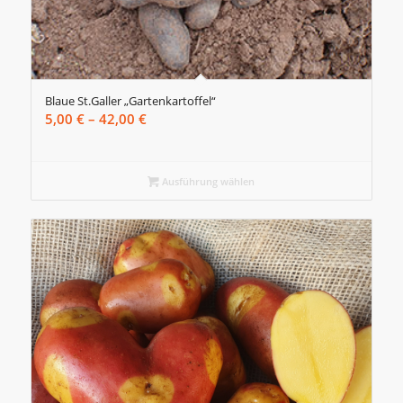
Blaue St.Galler „Gartenkartoffel“
Preisspanne:
5,00
€
–
42,00
€
5,00 €
bis
42,00 €
Ausführung wählen