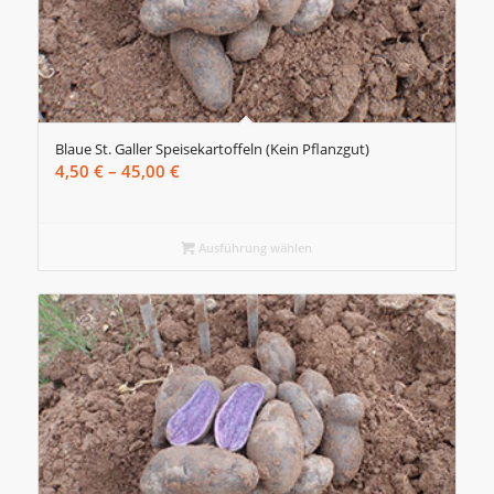
Blaue St. Galler Speisekartoffeln (Kein Pflanzgut)
Preisspanne:
4,50
€
–
45,00
€
4,50 €
bis
45,00 €
Ausführung wählen