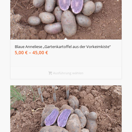
Blaue Anneliese „Gartenkartoffel aus der Vorkeimkiste“
Preisspanne:
5,00
€
–
45,00
€
5,00 €
bis
45,00 €
Ausführung wählen