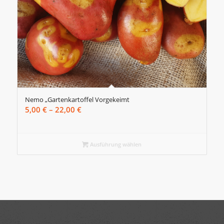
Nemo „Gartenkartoffel Vorgekeimt
Preisspanne:
5,00
€
–
22,00
€
5,00 €
bis
22,00 €
Ausführung wählen