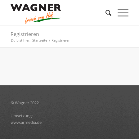
Registrieren
Du bist hier:
Startseite
/
Registrieren
© Wagner 2022
Umsetzung:
www.armedia.de