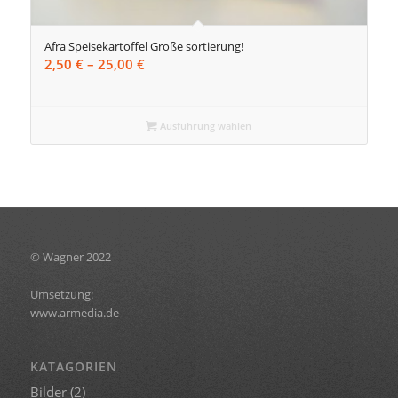
Afra Speisekartoffel Große sortierung!
Preisspanne:
2,50
€
–
25,00
€
2,50 €
bis
25,00 €
Ausführung wählen
© Wagner 2022
Umsetzung:
www.armedia.de
KATAGORIEN
Bilder
(2)