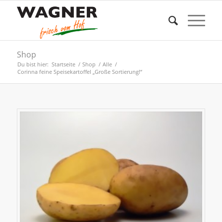
Shop
Du bist hier:
Startseite
/
Shop
/
Alle
/
Corinna feine Speisekartoffel „Große Sortierung!“