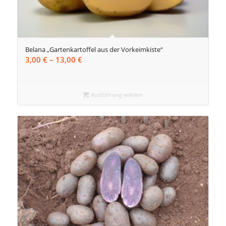
Belana „Gartenkartoffel aus der Vorkeimkiste“
Preisspanne:
3,00
€
–
13,00
€
3,00 €
bis
13,00 €
Ausführung wählen