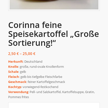
Corinna feine
Speisekartoffel „Große
Sortierung!“
Preisspanne:
2,50
€
–
25,00
€
2,50 €
Herkunft
: Deutschland
bis
Knolle
: große, rund-ovale Knollenform
25,00 €
Schale
: gelb
Fleisch
: gelb bis tiefgelbe Fleischfarbe
Geschmack
: feiner Kartoffelgeschmack
Kochtyp
: vorwiegend-festkochend
Verwendung
: Pell- und Salzkartoffel, Kartoffelsuppe, Gratin,
Pommes frites