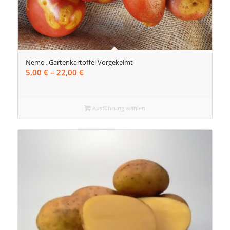
Nemo „Gartenkartoffel Vorgekeimt
Preisspanne:
5,00
€
–
22,00
€
5,00 €
bis
22,00 €
Ausführung wählen