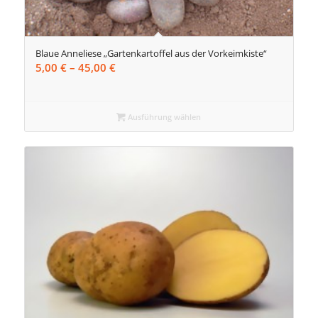
Blaue Anneliese „Gartenkartoffel aus der Vorkeimkiste“
Preisspanne:
5,00
€
–
45,00
€
5,00 €
bis
45,00 €
Ausführung wählen