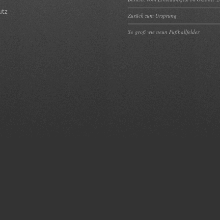
utz
Zurück zum Ursprung
So groß wie neun Fußballfelder