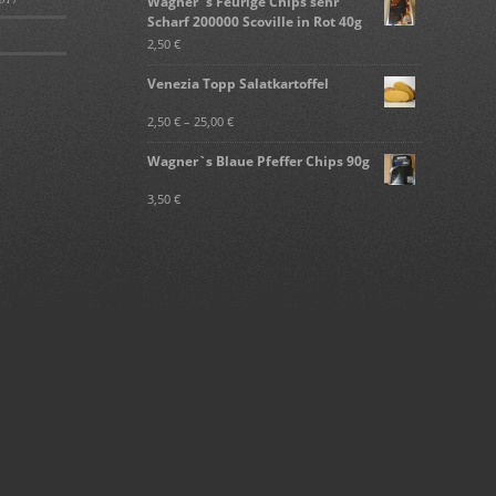
Wagner`s Feurige Chips sehr
Scharf 200000 Scoville in Rot 40g
2,50
€
Venezia Topp Salatkartoffel
2,50
€
–
25,00
€
Wagner`s Blaue Pfeffer Chips 90g
3,50
€