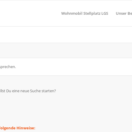
Wohnmobil Stellplatz LGS
Unser Be
sprechen.
illst Du eine neue Suche starten?
folgende Hinweise: