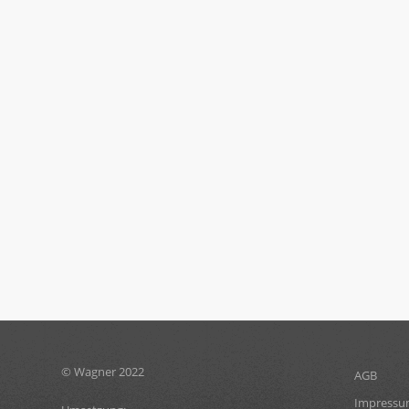
© Wagner 2022
AGB
Impress