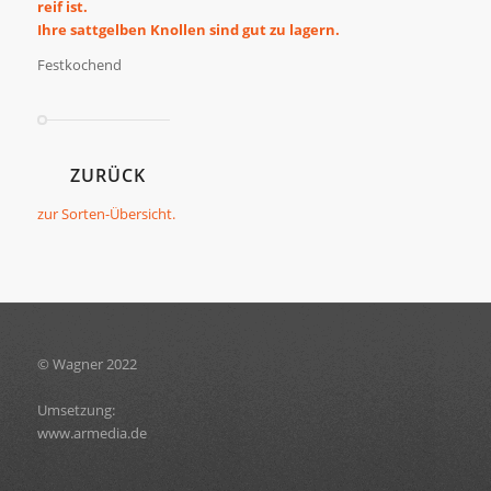
reif ist.
Ihre sattgelben Knollen sind gut zu lagern.
Festkochend
ZURÜCK
zur Sorten-Übersicht.
© Wagner 2022
Umsetzung:
www.armedia.de