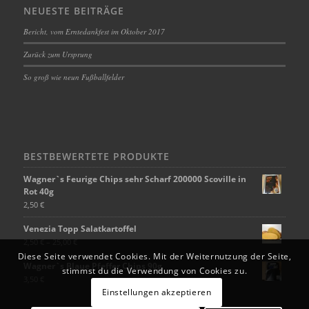
NEUESTE BEITRÄGE
Bericht, vom Erntedankfest im Oktober 2017
Zurück zum Ursprung
So groß wie neun Fußballfelder
BESTBEWERTETE PRODUKTE
Wagner`s Feurige Chips sehr Scharf 200000 Scoville in
Rot 40g
2,50
€
Venezia Topp Salatkartoffel
2,50
€
–
25,00
€
Diese Seite verwendet Cookies. Mit der Weiternutzung der Seite,
Wagner`s Blaue Pfeffer Chips 90g
stimmst du die Verwendung von Cookies zu.
3,50
€
Einstellungen akzeptieren