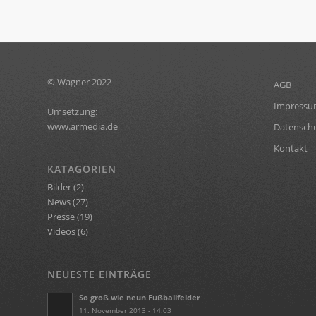
© Wagner 2022
AGB
Impress
Umsetzung:
www.armedia.de
Datensch
Kontakt
KATAGORIEN
Bilder
(2)
News
(27)
Presse
(19)
Videos
(6)
NEUESTE EINTRÄGE
So groß wie neun Fußballfelder
11. November 2013 - 14:03