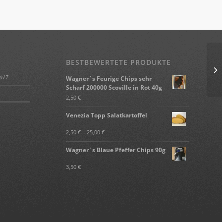
BESTBEWERTETE PRODUKTE
2017
Wagner`s Feurige Chips sehr
Scharf 200000 Scoville in Rot 40g
2,50
€
Venezia Topp Salatkartoffel
2,50
€
–
25,00
€
Wagner`s Blaue Pfeffer Chips 90g
3,50
€