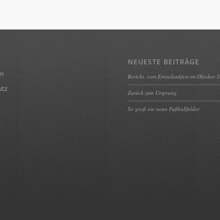
NEUESTE BEITRÄGE
um
Bericht, vom Erntedankfest im Oktober 
utz
Zurück zum Ursprung
So groß wie neun Fußballfelder